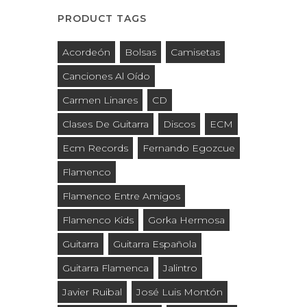
PRODUCT TAGS
Acordeón
Bolsas
Camisetas
Canciones Al Oído
Carmen Linares
CD
Clases De Guitarra
Discos
ECM
Ecm Records
Fernando Egozcue
Flamenco
Flamenco Entre Amigos
Flamenco Kids
Gorka Hermosa
Guitarra
Guitarra Española
Guitarra Flamenca
Jalintro
Javier Ruibal
José Luis Montón