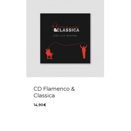
CD Flamenco &
Classica
14,90
€
14,90
€