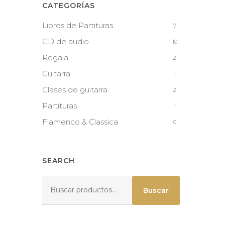
CATEGORÍAS
Libros de Partituras
7
CD de audio
10
Regala
2
Guitarra
1
Clases de guitarra
2
Partituras
1
Flamenco & Classica
0
SEARCH
Buscar
Buscar
por: