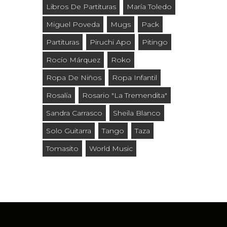
Libros De Partituras
María Toledo
Miguel Poveda
Mugs
Pack
Partituras
Piruchi Apo
Pitingo
Rocío Márquez
Roko
Ropa De Niños
Ropa Infantil
Rosalía
Rosario "La Tremendita"
Sandra Carrasco
Sheila Blanco
Solo Guitarra
Tango
Taza
Tomasito
World Music