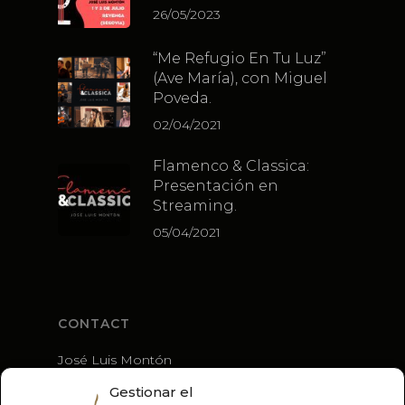
26/05/2023
“Me Refugio En Tu Luz”
(Ave María), con Miguel
Poveda.
02/04/2021
Flamenco & Classica:
Presentación en
Streaming.
05/04/2021
CONTACT
José Luis Montón
+34 636 56 79 21
Gestionar el
guitarra@joseluismonton.com