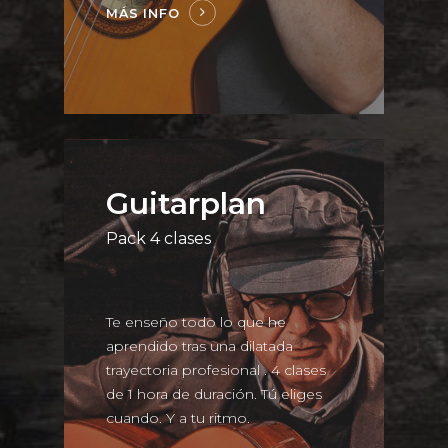
MÁS INFO
Guitarplan
Pack 4 clases
Te enseño todo lo que he
aprendido tras una dilatada
trayectoria profesional . 4 clases
de 1 hora de
duración. Tú eliges
cuando. Y a tu ritmo.