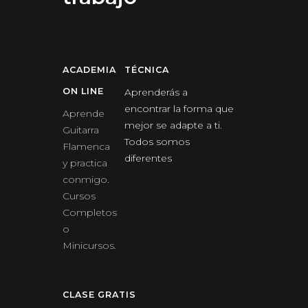
ACADEMIA
TÉCNICA
ON LINE
Aprenderás a
encontrar la forma que
Aprende
mejor se adapte a ti.
Guitarra
Todos somos
Flamenca
diferentes
y practica
conmigo.
Cursos
Completos
o
Minicursos.
CLASE GRATIS