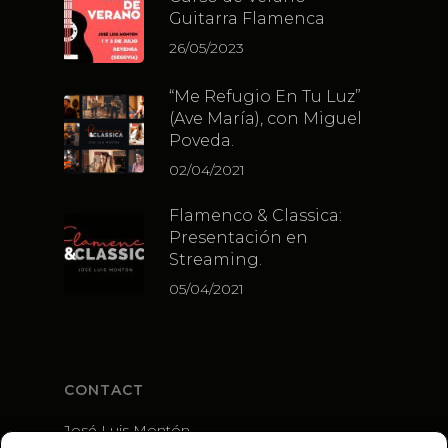
Guitarra Flamenca
26/05/2023
“Me Refugio En Tu Luz”
(Ave María), con Miguel
Poveda.
02/04/2021
Flamenco & Classica:
Presentación en
Streaming.
05/04/2021
CONTACT
José Luis Montón