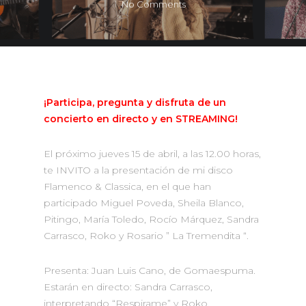
No Comments
¡Participa, pregunta y disfruta de un
concierto en directo y en STREAMING!
El próximo jueves 15 de abril, a las 12.00 horas,
te INVITO a la presentación de mi disco
Flamenco & Classica, en el que han
participado Miguel Poveda, Sheila Blanco,
Pitingo, María Toledo, Rocío Márquez, Sandra
Carrasco, Roko y Rosario ” La Tremendita “.
Presenta: Juan Luis Cano, de Gomaespuma.
Estarán en directo: Sandra Carrasco,
interpretando “Respirame” y Roko,