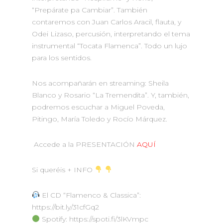
“Prepárate pa Cambiar”.
También
contaremos con Juan Carlos Aracil, flauta, y
Odei Lizaso, percusión, interpretando el tema
instrumental “Tocata Flamenca”.
Todo un lujo
para los sentidos.
Nos acompañarán en streaming: Sheila
Blanco y Rosario “La Tremendita”.
Y, también,
podremos escuchar a Miguel Poveda,
Pitingo, María Toledo y Rocío Márquez.
Accede a la PRESENTACIÓN
AQUÍ
Si queréis + INFO
El CD “Flamenco & Classica”:
https://bit.ly/31cfGq2
Spotify: https://spoti.fi/3lKVmpc