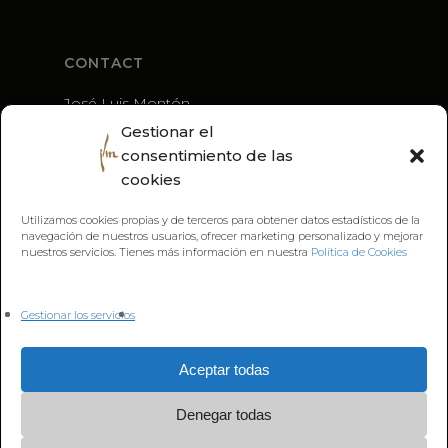
CONTACT
José Luis Montón
+34 636 56 79 21
Gestionar el
guitarra@joseluismonton.com
consentimiento de las
cookies
Utilizamos cookies propias y de terceros para obtener datos estadísticos de la
navegación de nuestros usuarios, ofrecer marketing personalizado y mejorar
nuestros servicios. Tienes más información en nuestra
Política de Cookies
Gestionar los servicios
Aceptar todas
Denegar todas
© 2026 José Luis Montón. Todos los Derechos