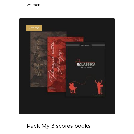
29,90
€
29,90
€
¡Oferta!
Pack My 3 scores books