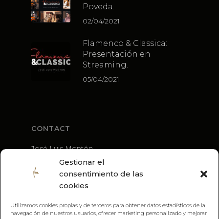
Poveda.
02/04/2021
Flamenco & Classica:
Presentación en
Streaming.
05/04/2021
CONTACT
José Luis Montón
+34 636 56 79 21
Gestionar el
guitarra@joseluismonton.com
consentimiento de las
cookies
Utilizamos cookies propias y de terceros para obtener datos estadísticos de la
navegación de nuestros usuarios, ofrecer marketing personalizado y mejorar