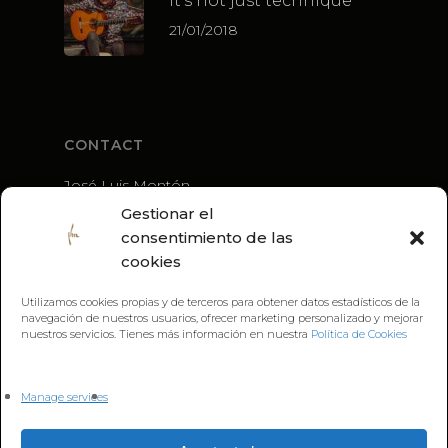
It’s not just technique
21/01/2018
CONTACT
José Luis Montón
+34 636 56 79 21
Gestionar el
guitarra@joseluismonton.com
consentimiento de las
cookies
Utilizamos cookies propias y de terceros para obtener datos estadísticos de la
navegación de nuestros usuarios, ofrecer marketing personalizado y mejorar
nuestros servicios. Tienes más información en nuestra
Política de Cookies
Manage services