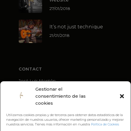
27/01/2018
It’s not just technique
21/01/2018
CONTACT
José Luis Montón
+34 636 56 79 21
Gestionar el
guitarra@joseluismonton.com
consentimiento de las
cookies
Utilizamos cookies propias y de terceros para obtener datos estadísticos de la
navegación de nuestros usuarios, ofrecer marketing personalizado y mejorar
nuestros servicios. Tienes más información en nuestra
Política de Cookies