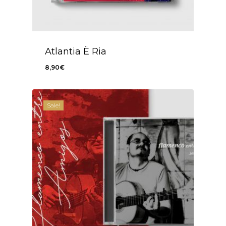
Atlantia Ë Ria
8,90
€
8,90
€
Sale!