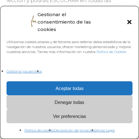
lección y podrás ESCUCHAR en todas las
plataformas el tema original interpretado por
Gestionar el
SANDRA CARRASCO.
consentimiento de las
cookies
Utilizamos cookies propias y de terceros para obtener datos estadísticos de la
navegación de nuestros usuarios, ofrecer marketing personalizado y mejorar
nuestros servicios. Tienes más información en nuestra
Política de Cookies
Gestionar los servicios
Aceptar todas
Denegar todas
Ver preferencias
Política de cookies
Declaración de privacidad
Aviso Legal