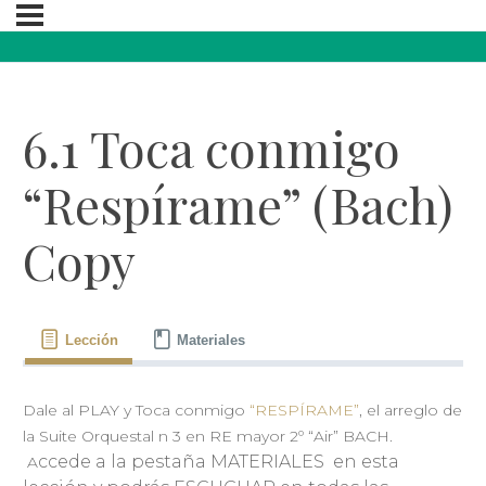
6.1 Toca conmigo
“Respírame” (Bach)
Copy
Lección
Materiales
Dale al PLAY y Toca conmigo
“RESPÍRAME”
, el arreglo de
la Suite Orquestal n 3 en RE mayor 2º “Air” BACH.
ccede a la pestaña MATERIALES en esta
A