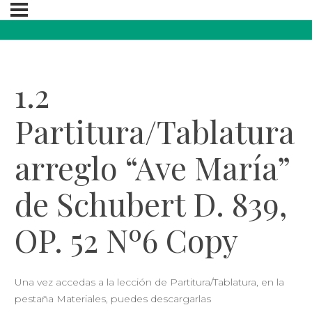
1.2
Partitura/Tablatura
arreglo “Ave María”
de Schubert D. 839,
OP. 52 Nº6 Copy
Una vez accedas a la lección de Partitura/Tablatura, en la
pestaña Materiales, puedes descargarlas