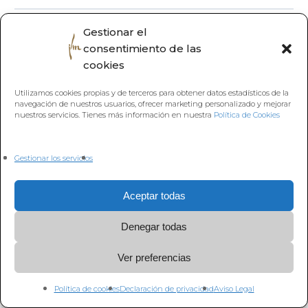
Gestionar el
Volver a
consentimiento de las
cookies
Utilizamos cookies propias y de terceros para obtener datos estadísticos de la
navegación de nuestros usuarios, ofrecer marketing personalizado y mejorar
nuestros servicios. Tienes más información en nuestra
Política de Cookies
Gestionar los servicios
Aceptar todas
Denegar todas
Ver preferencias
Política de cookies
Declaración de privacidad
Aviso Legal