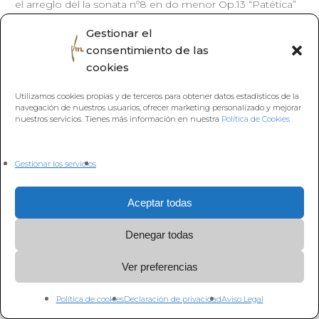
el arreglo del la sonata nº8 en do menor Op.13 “Patética”
de Beethoven.
Gestionar el
A
ccede a la pestaña MATERIALES en esta lección y
consentimiento de las
podrás ESCUCHAR en todas las plataformas el tema
cookies
original cantado por
MARÍA TOLEDO.
Utilizamos cookies propias y de terceros para obtener datos estadísticos de la
navegación de nuestros usuarios, ofrecer marketing personalizado y mejorar
nuestros servicios. Tienes más información en nuestra
Política de Cookies
Gestionar los servicios
Volver a
Aceptar todas
Denegar todas
Ver preferencias
Política de cookies
Declaración de privacidad
Aviso Legal