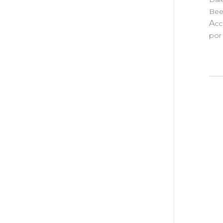
Bee
A
cc
po