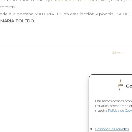
thoven.
ede a la pestaña MATERIALES en esta lección y podrás ESCUCHA
r
MARÍA TOLEDO.
Volver a
Ge
Utilizamos cookies prop
usuarios, ofrecer marke
nuestra
Política de Cook
Gestionar los servicios