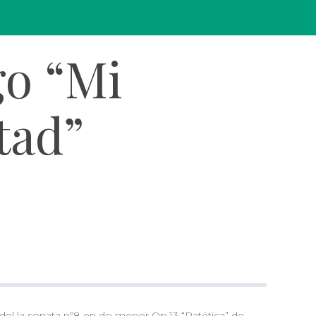
go “Mi
tad”
o del la sonata nº8 en do menor Op.13 “Patética” de