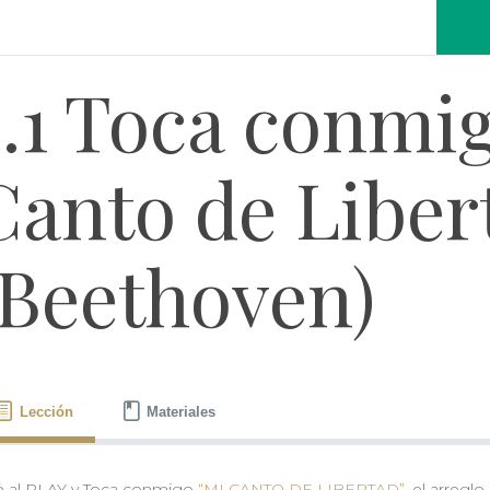
5.1 Toca conmi
Canto de Liber
(Beethoven)
Lección
Materiales
e al PLAY y Toca conmigo
“MI CANTO DE LIBERTAD”
, el arregl