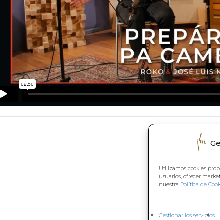
Volver a
Ge
Utilizamos cookies prop
usuarios, ofrecer marke
nuestra
Política de Cook
Gestionar los servicios