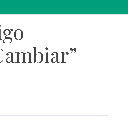
igo
Cambiar”